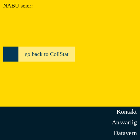
NABU seier:
go back to CollStat
de
en
no
Heime
Historie
Kontakt
Ansvarlig
Datavern