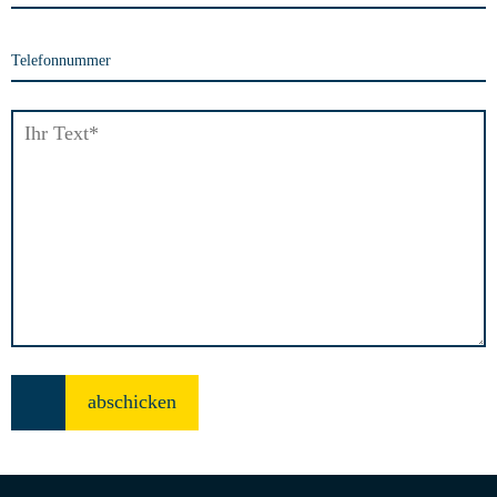
Telefonnummer
de
en
no
Start
Geschichte
Kontakt
Impressum
Datenschutz
abschicken